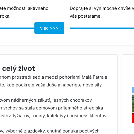
ete možnosti aktívneho
Doprajte si výnimočné chvíle 
roka.
vás postaráme.
viac >>>
 celý život
rnom prostredí sedla medzi pohoriami Malá Fatra a
o, kde pookreje vaša duša a naberiete nové sily.
tvom nádherných zákutí, lesných chodníkov
ch vrchov sa stala domovom príjemného strediska
tov, lyžiarov, rodiny, kolektívy i business klientov.
ov, výborné zjazdovky, chutná ponuka poctivých