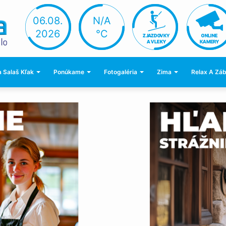
06.08.
N/A
2026
°C
 Salaš Kľak
Ponúkame
Fotogaléria
Zima
Relax A Zá