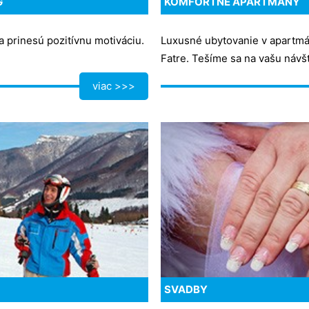
G
KOMFORTNÉ APARTMÁNY
a prinesú pozitívnu motiváciu.
Luxusné ubytovanie v apartmán
Fatre. Tešíme sa na vašu návš
viac >>>
SVADBY