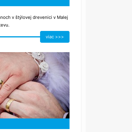
och v štýlovej drevenici v Malej
tevu.
viac >>>