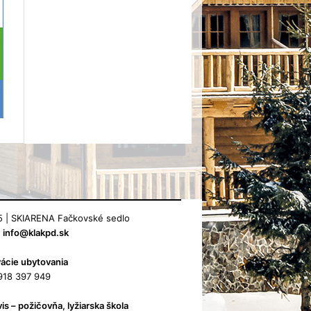
 | SKIARENA Fačkovské sedlo
:
info@klakpd.sk
ácie ubytovania
0918 397 949
is – požičovňa, lyžiarska škola