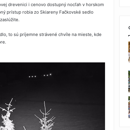
lovej drevenici i cenovo dostupný nocľah v horskom
bný prístup robia zo Skiareny Fačkovské sedlo
zaslúžite.
lo, to sú príjemne strávené chvíle na mieste, kde
bre.