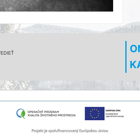
O
VEDIEŤ
K