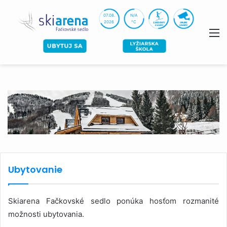
07.08.
N/A
2026
°C
M
Ubytovanie
Skiarena Fačkovské sedlo ponúka hosťom rozmanité
možnosti ubytovania.