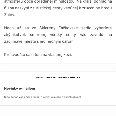
atmosféru obce opradenej minulosťou. Najkrajší pohľad na
ňu sa naskytá z turistickej cesty vedúcej k zrúcanine hradu
Zniev.
Nech už sa zo Skiareny Fačkovské sedlo vyberiete
akýmkoľvek smerom, všetky cesty vás zavedú na
zaujímavé miesta s jedinečným čarom.
Presvedčte sa o tom na vlastnej koži.
FIREMNÉ AKCIE, TEAMBUILDING
KOMFORTNÉ APARTMÁNY
Novinky e-mailom
Stačí zadať Váš email a budete vedieť ako prví o našich akciách: