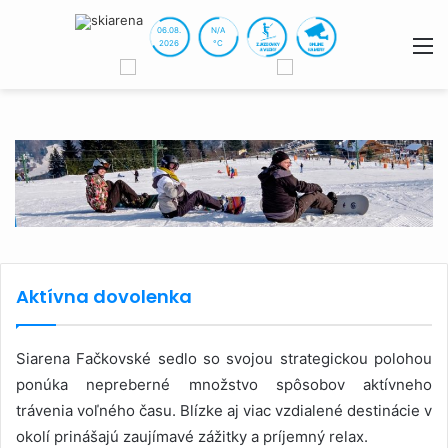
06.08.
N/A
M
2026
°C
Aktívna dovolenka
Siarena Fačkovské sedlo so svojou strategickou polohou
ponúka nepreberné množstvo spôsobov aktívneho
trávenia voľného času. Blízke aj viac vzdialené destinácie v
okolí prinášajú zaujímavé zážitky a príjemný relax.