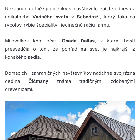
Nezabudnuteľné spomienky si návštevníci zaiste odnesú z
unikátneho
Vodného sveta v Sebedraží
, ktorý láka na
rybolov, rybie špeciality i jedinečnú račiu farmu.
Milovníkov koní očarí
Osada Dallas
, v ktorej hostí
presvedčia o tom, že pohľad na svet je najkrajší z
konského sedla.
Domácich i zahraničných návštevníkov nadchne svojrázna
dedina
Čičmany
známa tradičnými zdobenými
drevenicami.