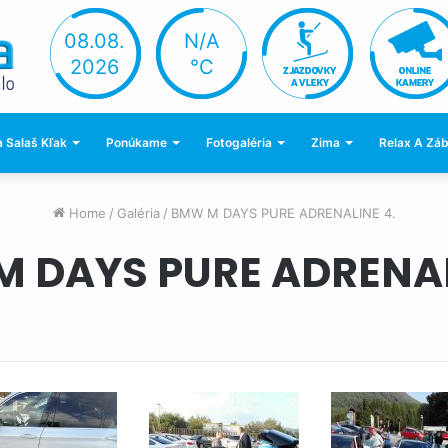
08.08.
N/A
2026
°C
 Salaš Kľak
Ponúkame
Fotogaléria
Zima
Relax A Zá
Home
/
Galéria
/
BMW M DAYS PURE ADRENALINE 4.
 DAYS PURE ADRENAL