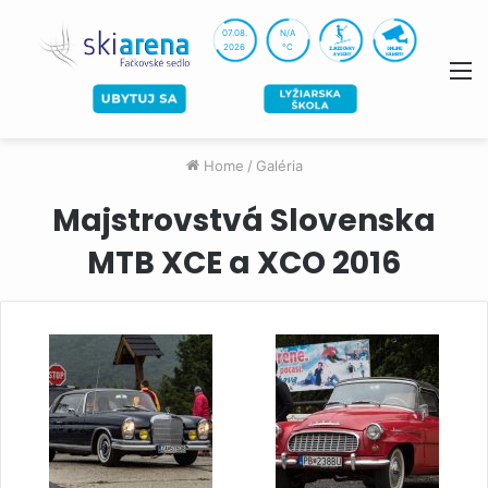
07.08.
N/A
2026
°C
M
Home
/
Galéria
Majstrovstvá Slovenska
MTB XCE a XCO 2016