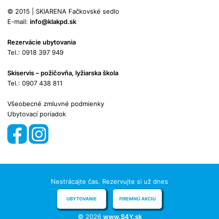
© 2015 | SKIARENA Fačkovské sedlo
E-mail:
info@klakpd.sk
Rezervácie ubytovania
Tel.: 0918 397 949
Skiservis – požičovňa, lyžiarska škola
Tel.: 0907 438 811
Všeobecné zmluvné podmienky
Ubytovací poriadok
Nestrácajte čas. Rezervujte si už dnes
UBYTOVANIE
FIREMNÚ AKCIU
© 2026
www.S4Y.sk