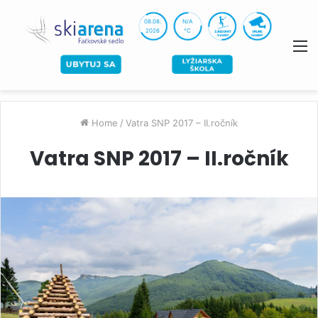
08.08.
N/A
2026
°C
M
Home
/
Vatra SNP 2017 – II.ročník
Vatra SNP 2017 – II.ročník