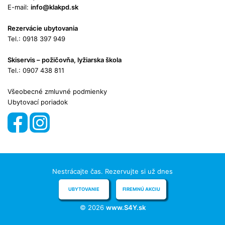
E-mail:
info@klakpd.sk
Rezervácie ubytovania
Tel.: 0918 397 949
Skiservis – požičovňa, lyžiarska škola
Tel.: 0907 438 811
Všeobecné zmluvné podmienky
Ubytovací poriadok
Nestrácajte čas. Rezervujte si už dnes
UBYTOVANIE
FIREMNÚ AKCIU
© 2026
www.S4Y.sk